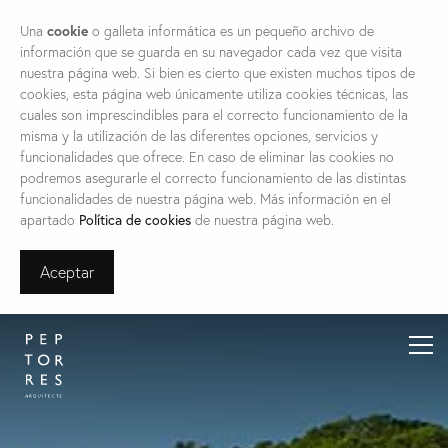
Una
cookie
o galleta informática es un pequeño archivo de
información que se guarda en su navegador cada vez que visita
nuestra página web. Si bien es cierto que existen muchos tipos de
cookies, esta página web únicamente utiliza cookies técnicas, las
cuales son imprescindibles para el correcto funcionamiento de la
misma y la utilización de las diferentes opciones, servicios y
funcionalidades que ofrece. En caso de eliminar las cookies no
podremos asegurarle el correcto funcionamiento de las distintas
funcionalidades de nuestra página web. Más información en el
apartado
Política de cookies
de nuestra página web.
Aceptar