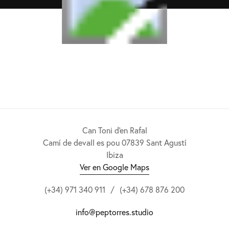
Can Toni d'en Rafal
Camí de devall es pou 07839 Sant Agustí
Ibiza
Ver en Google Maps
(+34) 971 340 911
/
(+34) 678 876 200
info@peptorres.studio