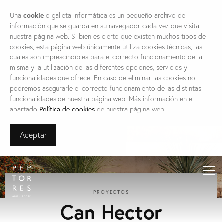
Una
cookie
o galleta informática es un pequeño archivo de
información que se guarda en su navegador cada vez que visita
nuestra página web. Si bien es cierto que existen muchos tipos de
cookies, esta página web únicamente utiliza cookies técnicas, las
cuales son imprescindibles para el correcto funcionamiento de la
misma y la utilización de las diferentes opciones, servicios y
funcionalidades que ofrece. En caso de eliminar las cookies no
podremos asegurarle el correcto funcionamiento de las distintas
funcionalidades de nuestra página web. Más información en el
apartado
Política de cookies
de nuestra página web.
Aceptar
PROYECTOS
Can Hector