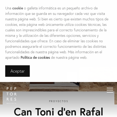
Una
cookie
o galleta informática es un pequeño archivo de
información que se guarda en su navegador cada vez que visita
nuestra página web. Si bien es cierto que existen muchos tipos de
cookies, esta página web únicamente utiliza cookies técnicas, las
cuales son imprescindibles para el correcto funcionamiento de la
misma y la utilización de las diferentes opciones, servicios y
funcionalidades que ofrece. En caso de eliminar las cookies no
podremos asegurarle el correcto funcionamiento de las distintas
funcionalidades de nuestra página web. Más información en el
apartado
Política de cookies
de nuestra página web.
Aceptar
PROYECTOS
Can Toni d’en Rafal